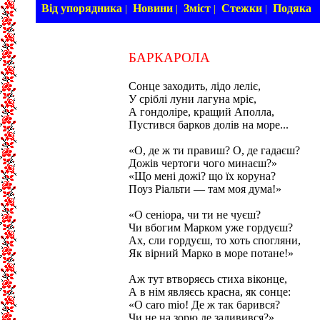
Від упорядника
Новини
Зміст
Стежки
Подяка
|
|
|
|
БАРКАРОЛА
Сонце заходить, лідо леліє,
У сріблі луни лагуна мріє,
А гондоліре, кращий Аполла,
Пустився барков долів на море...
«О, де ж ти правиш? О, де гадаєш?
Дожів чертоги чого минаєш?»
«Що мені дожі? що їх коруна?
Поуз Ріальти — там моя дума!»
«О сеніора, чи ти не чуєш?
Чи вбогим Марком уже гордуєш?
Ах, сли гордуєш, то хоть спогляни,
Як вірний Марко в море потане!»
Аж тут втворяєсь стиха віконце,
А в нім являєсь красна, як сонце:
«О caro mio! Де ж так барився?
Чи не на зорю де задивився?»