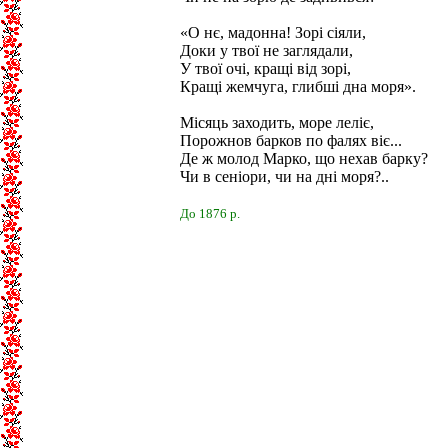
«О нє, мадонна! Зорі сіяли,
Доки у твої не заглядали,
У твої очі, кращі від зорі,
Кращі жемчуга, глибші дна моря».
Місяць заходить, море леліє,
Порожнов барков по фалях віє...
Де ж молод Марко, що нехав барку?
Чи в сеніори, чи на дні моря?..
До 1876 р.