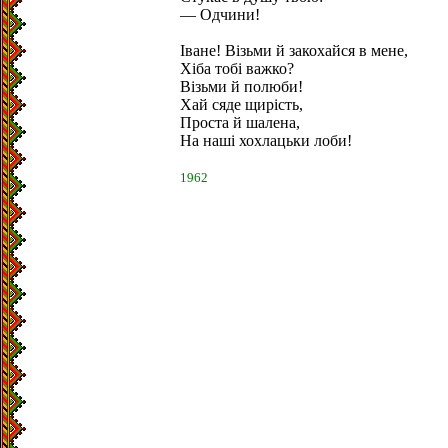
— Одчини!
Іване! Візьми й закохайся в мене,
Хіба тобі важко?
Візьми й полюби!
Хай сяде щирість,
Проста й шалена,
На наші хохлацьки лоби!
1962