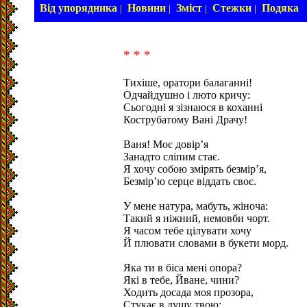
Від упорядника
Новини
Зміст
Стежки
Подяка
|
|
|
|
* * *
Тихіше, оратори балаганні!
Одчайдушно і люто кричу:
Сьогодні я зізнаюся в коханні
Кострубатому Вані Драчу!
Ваня! Моє довір’я
Занадто сліпим стає.
Я хочу собою змірять безмір’я,
Безмір’ю серце віддать своє.
У мене натура, мабуть, жіноча:
Такий я ніжний, немовби чорт.
Я часом тебе цілувати хочу
Й плювати словами в букети морд.
Яка ти в біса мені опора?
Які в тебе, Йване, чини?
Ходить досада моя прозора,
Стукає в душу твою: