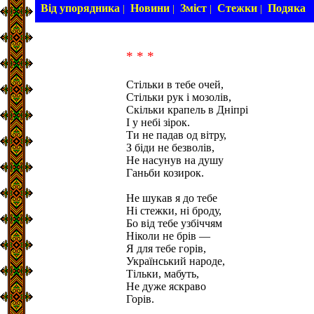
Від упорядника
Новини
Зміст
Стежки
Подяка
|
|
|
|
* * *
Стільки в тебе очей,
Стільки рук і мозолів,
Скільки крапель в Дніпрі
І у небі зірок.
Ти не падав од вітру,
З біди не безволів,
Не насунув на душу
Ганьби козирок.
Не шукав я до тебе
Ні стежки, ні броду,
Бо від тебе узбіччям
Ніколи не брів —
Я для тебе горів,
Український народе,
Тільки, мабуть,
Не дуже яскраво
Горів.