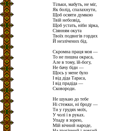
Тільки, мабуть, не міг,
Як болід, спалахнути,
Щоб осяяти думкою
Твій небозвід,
Щоб устать, ніби зірка,
Сіянням окута
Твоїх подвигів гордих
Й незлічених бід.
Скромна праця моя —
То не пишна окраса,
Але в тому, їй-богу,
Не бачу біди —
Щось у мене було
І від діда Тараса,
І від прадіда —
Сковороди.
Не шукаю до тебе
Ні стежки, ні броду —
Ти у грудях моїх,
У чолі і в руках.
Упаду я зорею,
Мій вічний народе,
На трагічний і довгий