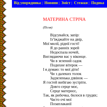
Від упорядника
Новини
Зміст
Стежки
Подяка
|
|
|
|
МАТЕРИНА СТРІЧА
(Пісня)
Відсувайся, запір:
Із’їжджайте на двір,
Мої милії, ріднії гості!
Я до ранніх зорей
Недоспала ночей,
Виглядаючи вас у віконце.
Чи в зелений садок
Подихне вітерок —
І я думаю: то мої діти!
Чи з далеких толок
Задзеленька дзвінок —
Я гостей вибігаю зустріти.
Довго серце моє,
Серце матернєє,
Так, як рибочка, билося в грудях;
Часто очі мої
Позаплаканії