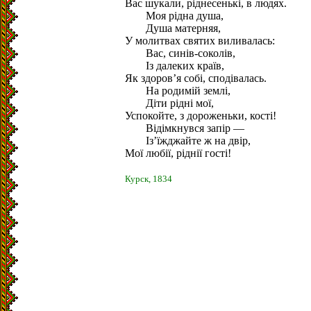
Вас шукали, ріднесенькі, в людях.
Моя рідна душа,
Душа матерняя,
У молитвах святих виливалась:
Вас, синів-соколів,
Із далеких країв,
Як здоров’я собі, сподівалась.
На родимій землі,
Діти рідні мої,
Успокойте, з дороженьки, кості!
Відімкнувся запір —
Із’їжджайте ж на двір,
Мої любії, ріднії гості!
Курск, 1834