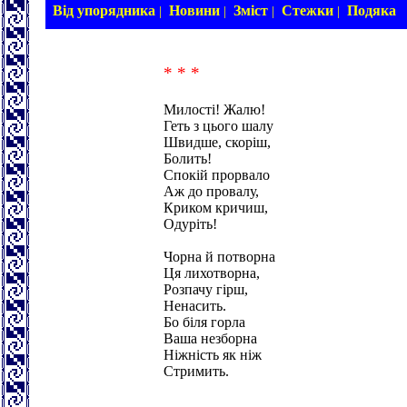
Від упорядника
Новини
Зміст
Стежки
Подяка
|
|
|
|
* * *
Милості! Жалю!
Геть з цього шалу
Швидше, скоріш,
Болить!
Спокій прорвало
Аж до провалу,
Криком кричиш,
Одуріть!
Чорна й потворна
Ця лихотворна,
Розпачу гірш,
Ненасить.
Бо біля горла
Ваша незборна
Ніжність як ніж
Стримить.