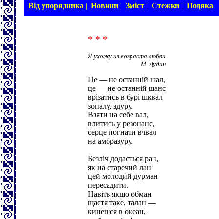
Від упорядника
Новини
Зміст
Стежки
Подяка
|
|
|
|
* * *
Я ухожу из возраста любви
М. Дудин
Це — не останній шал,
це — не останній шанс
врізатись в бурі шквал
зопалу, здуру.
Взяти на себе вал,
влитись у резонанс,
серце погнати вчвал
на амбразуру.
Безліч додасться ран,
як на старечий лан
цей молодий дурман
пересадити.
Навіть якщо обман
щастя таке, талан —
кинешся в океан,