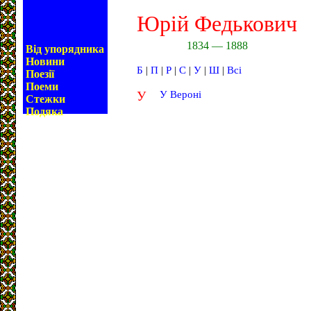
Юрій Федькович
1834 — 1888
Від упорядника
Новини
Б
|
П
|
Р
|
С
|
У
|
Ш
|
Всі
Поезії
Поеми
У
У Вероні
Стежки
Подяка