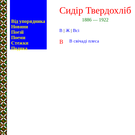
Сидір Твердохліб
1886 — 1922
Від упорядника
Новини
В
|
Ж
|
Всі
Поезії
Поеми
В
В свічаді плеса
Стежки
Подяка