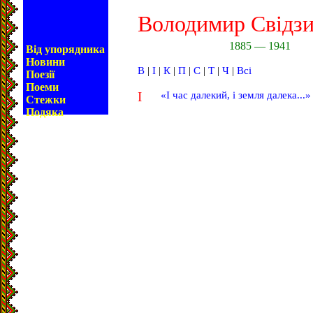
Володимир Свідз
1885 — 1941
Від упорядника
Новини
В
|
І
|
К
|
П
|
С
|
Т
|
Ч
|
Всі
Поезії
Поеми
І
«І час далекий, і земля далека...»
Стежки
Подяка